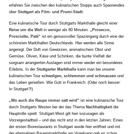
erfahren Sie zwischen den kulinarischen Stopps auch Spannendes
über
Stuttgart als Film- und Promi-Stadt
.
Eine kulinarische Tour durch Stuttgarts Markthalle gleicht einer
Reise um die Welt
in weniger als 80 Minuten.
„Prosecco,
Prosciutto, Paté“
ist ein genussvoller Spaziergang durch eine der
schönsten Markthallen Deutschlands. Hier werden alle Sinne
angeregt. Der Duft von Gewürzen, aromatischem Obst und
Gemüse, Oliven, Käse und Schinken, die bunte Vielfalt der
sorgsam arrangierten Auslagen sind immer wieder ein besonderes
Erlebnis. In der
Stuttgarter Markthalle
kann man bei unserer
kulinarischen Tour
schwelgen, schlemmen und schmausen
und
das Leben genießen. Wie Gott in Frankreich. (Oder noch besser:
In Stuttgart?!)
„Wo auch die Raupe immer satt wird“
ist eine kulinarische Tour
durch Stuttgarts Westen bei der das Thema
Nachhaltigkeit
die
Hauptrolle spielt. Stuttgart-West gilt hier sozusagen als
Vorzeigestadtteil – und das nicht erst in den letzten Jahren. Eines
der ersten Biorestaurants in Stuttgart wurde hier eröffnet und mit
der ehemaligen Bauernmarkthalle am Vogelsang gab es schon