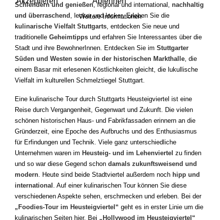
Akzeptieren
Ablehnen
Schlendern und genießen
, regional und international,
nachhaltig
und überraschend
, lecker und locker. Erleben Sie die
Weitere Informationen
kulinarische Vielfalt Stuttgarts
, entdecken Sie neue und
traditionelle
Geheimtipps
und erfahren Sie Interessantes über die
Stadt und ihre BewohnerInnen. Entdecken Sie im
Stuttgarter
Süden und Westen sowie in der historischen Markthalle
, die
einem Basar mit erlesenen Köstlichkeiten gleicht, die lukullische
Vielfalt im kulturellen Schmelztiegel Stuttgart.
Eine kulinarische Tour durch Stuttgarts Heusteigviertel ist eine
Reise durch Vergangenheit, Gegenwart und Zukunft. Die vielen
schönen historischen Haus- und Fabrikfassaden erinnern an die
Gründerzeit, eine Epoche des Aufbruchs und des Enthusiasmus
für Erfindungen und Technik. Viele ganz unterschiedliche
Unternehmen waren im
Heusteig- und im Lehenviertel
zu finden
und so war diese Gegend schon
damals zukunftsweisend und
modern
. Heute sind beide Stadtviertel außerdem noch
hipp und
international
. Auf einer kulinarischen Tour können Sie diese
verschiedenen Aspekte sehen, erschmecken und erleben. Bei der
„Foodies-Tour im Heusteigviertel“
geht es in erster Linie um die
kulinarischen Seiten hier. Bei
„Hollywood im Heusteigviertel“