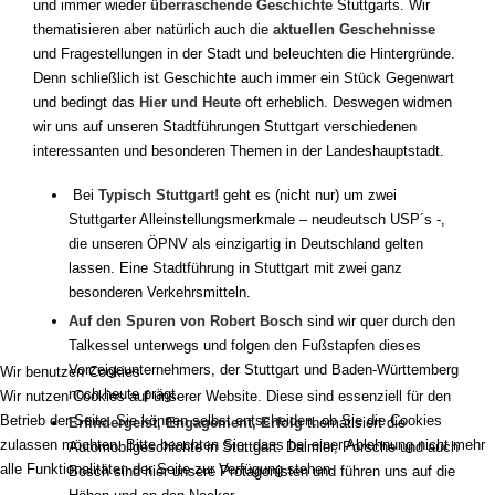
und immer wieder
überraschende Geschichte
Stuttgarts. Wir
thematisieren aber natürlich auch die
aktuellen Geschehnisse
und Fragestellungen in der Stadt und beleuchten die Hintergründe.
Denn schließlich ist Geschichte auch immer ein Stück Gegenwart
und bedingt das
Hier und Heute
oft erheblich. Deswegen widmen
wir uns auf unseren Stadtführungen Stuttgart verschiedenen
interessanten und besonderen Themen in der Landeshauptstadt.
Bei
Typisch Stuttgart!
geht es (nicht nur) um zwei
Stuttgarter Alleinstellungsmerkmale – neudeutsch USP´s -,
die unseren ÖPNV als einzigartig in Deutschland gelten
lassen. Eine Stadtführung in Stuttgart mit zwei ganz
besonderen Verkehrsmitteln.
Auf den Spuren von Robert Bosch
sind wir quer durch den
Talkessel unterwegs und folgen den Fußstapfen dieses
Vorzeigeunternehmers, der Stuttgart und Baden-Württemberg
Wir benutzen Cookies
noch heute prägt.
Wir nutzen Cookies auf unserer Website. Diese sind essenziell für den
Betrieb der Seite. Sie können selbst entscheiden, ob Sie die Cookies
Erfindergeist, Engagement, Erfolg
thematisiert die
zulassen möchten. Bitte beachten Sie, dass bei einer Ablehnung nicht mehr
Automobilgeschichte in Stuttgart. Daimler, Porsche und auch
alle Funktionalitäten der Seite zur Verfügung stehen.
Bosch sind hier unsere Protagonisten und führen uns auf die