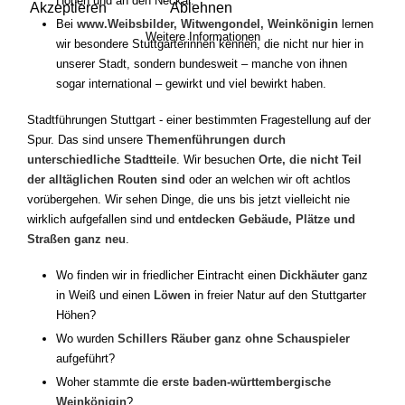
Höhen und an den Neckar.
Akzeptieren
Ablehnen
Bei
www.Weibsbilder, Witwengondel, Weinkönigin
lernen
Weitere Informationen
wir besondere Stuttgarterinnen kennen, die nicht nur hier in
unserer Stadt, sondern bundesweit – manche von ihnen
sogar international – gewirkt und viel bewirkt haben.
Stadtführungen Stuttgart - einer bestimmten Fragestellung auf der
Spur. Das sind unsere
Themenführungen durch
unterschiedliche Stadtteile
. Wir besuchen
Orte, die nicht Teil
der alltäglichen Routen sind
oder an welchen wir oft achtlos
vorübergehen. Wir sehen Dinge, die uns bis jetzt vielleicht nie
wirklich aufgefallen sind und
entdecken Gebäude, Plätze und
Straßen ganz neu
.
Wo finden wir in friedlicher Eintracht einen
Dickhäuter
ganz
in Weiß und einen
Löwen
in freier Natur auf den Stuttgarter
Höhen?
Wo wurden
Schillers Räuber ganz ohne Schauspieler
aufgeführt?
Woher stammte die
erste baden-württembergische
Weinkönigin
?