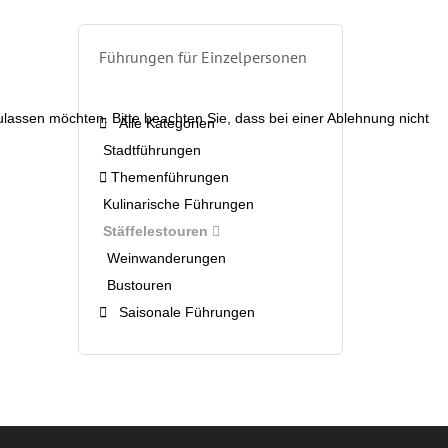
Führungen für Einzelpersonen
zulassen möchten. Bitte beachten Sie, dass bei einer Ablehnung nicht
Alle Kategorien
Stadtführungen
Themenführungen
Kulinarische Führungen
Stäffelestouren
Weinwanderungen
Bustouren
Saisonale Führungen